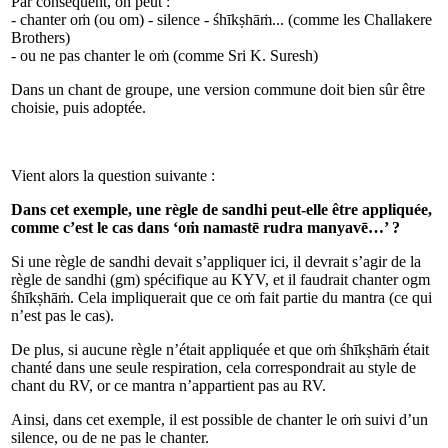
Par conséquent, on peut :
- chanter oṁ (ou om) - silence - śhīkṣhāṁ... (comme les Challakere
Brothers)
- ou ne pas chanter le oṁ (comme Sri K. Suresh)
Dans un chant de groupe, une version commune doit bien sûr être
choisie, puis adoptée.
Vient alors la question suivante :
Dans cet exemple, une règle de sandhi peut-elle être appliquée,
comme c’est le cas dans ‘oṁ namastē rudra manyavē…’ ?
Si une règle de sandhi devait s’appliquer ici, il devrait s’agir de la
règle de sandhi (gm) spécifique au KYV, et il faudrait chanter ogm
śhīkṣhāṁ. Cela impliquerait que ce oṁ fait partie du mantra (ce qui
n’est pas le cas).
De plus, si aucune règle n’était appliquée et que oṁ śhīkṣhāṁ était
chanté dans une seule respiration, cela correspondrait au style de
chant du RV, or ce mantra n’appartient pas au RV.
Ainsi, dans cet exemple, il est possible de chanter le oṁ suivi d’un
silence, ou de ne pas le chanter.