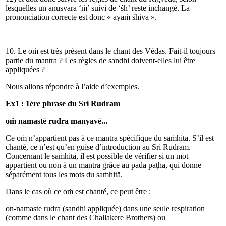
lesquelles un anusvāra ‘ṁ’ suivi de ‘śh’ reste inchangé. La
prononciation correcte est donc « ayaṁ śhiva ».
10. Le oṁ est très présent dans le chant des Védas. Fait-il toujours
partie du mantra ? Les règles de sandhi doivent-elles lui être
appliquées ?
Nous allons répondre à l’aide d’exemples.
Ex1 : 1ère phrase du Sri Rudram
oṁ namastē rudra manyavē...
Ce oṁ n’appartient pas à ce mantra spécifique du saṁhitā. S’il est
chanté, ce n’est qu’en guise d’introduction au Sri Rudram.
Concernant le saṁhitā, il est possible de vérifier si un mot
appartient ou non à un mantra grâce au pada pāṭha, qui donne
séparément tous les mots du saṁhitā.
Dans le cas où ce oṁ est chanté, ce peut être :
on-namaste rudra (sandhi appliquée) dans une seule respiration
(comme dans le chant des Challakere Brothers) ou