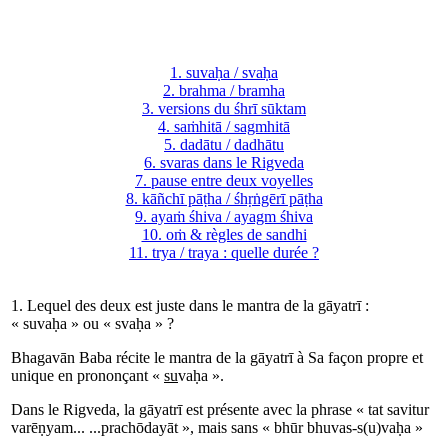
1. suvaḥa / svaḥa
2. brahma / bramha
3. versions du śhrī sūktam
4. saṁhitā / sagmhitā
5. dadātu / dadhātu
6. svaras dans le Rigveda
7. pause entre deux voyelles
8. kāñchī pāṭha / śhṛṅgērī pāṭha
9. ayaṁ śhiva / ayagm śhiva
10. oṁ & règles de sandhi
11. trya / traya : quelle durée ?
1. Lequel des deux est juste dans le mantra de la gāyatrī :
« suvaḥa » ou « svaḥa » ?
Bhagavān Baba récite le mantra de la gāyatrī à Sa façon propre et
unique en prononçant «
su
vaḥa ».
Dans le Rigveda, la gāyatrī est présente avec la phrase « tat savitur
varēṇyam... ...prachōdayāt », mais sans « bhūr bhuvas-s(u)vaḥa »