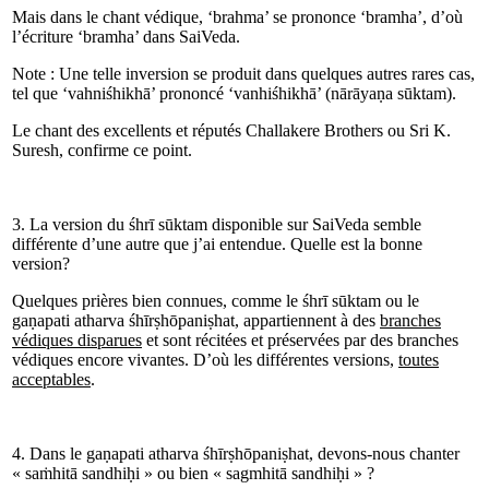
Mais dans le chant védique, ‘brahma’ se prononce ‘bramha’, d’où
l’écriture ‘bramha’ dans SaiVeda.
Note : Une telle inversion se produit dans quelques autres rares cas,
tel que ‘vahniśhikhā’ prononcé ‘vanhiśhikhā’ (nārāyaṇa sūktam).
Le chant des excellents et réputés Challakere Brothers ou Sri K.
Suresh, confirme ce point.
3. La version du śhrī sūktam disponible sur SaiVeda semble
différente d’une autre que j’ai entendue. Quelle est la bonne
version?
Quelques prières bien connues, comme le śhrī sūktam ou le
gaṇapati atharva śhīrṣhōpaniṣhat, appartiennent à des
branches
védiques disparues
et sont récitées et préservées par des branches
védiques encore vivantes. D’où les différentes versions,
toutes
acceptables
.
4. Dans le gaṇapati atharva śhīrṣhōpaniṣhat, devons-nous chanter
« saṁhitā sandhiḥi » ou bien « sagmhitā sandhiḥi » ?