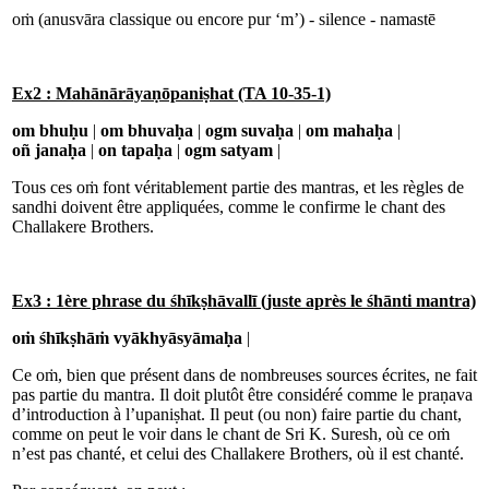
oṁ (anusvāra classique ou encore pur ‘m’) - silence - namastē
Ex2 : Mahānārāyaṇōpaniṣhat (TA 10-35-1)
om bhuḥu
|
om bhuvaḥa
|
ogm suvaḥa
|
om mahaḥa
|
oñ janaḥa
|
on tapaḥa
|
ogm satyam
|
Tous ces oṁ font véritablement partie des mantras, et les règles de
sandhi doivent être appliquées, comme le confirme le chant des
Challakere Brothers.
Ex3 : 1ère phrase du śhīkṣhāvallī (juste après le śhānti mantra)
oṁ śhīkṣhāṁ vyākhyāsyāmaḥa
|
Ce oṁ, bien que présent dans de nombreuses sources écrites, ne fait
pas partie du mantra. Il doit plutôt être considéré comme le praṇava
d’introduction à l’upaniṣhat. Il peut (ou non) faire partie du chant,
comme on peut le voir dans le chant de Sri K. Suresh, où ce oṁ
n’est pas chanté, et celui des Challakere Brothers, où il est chanté.