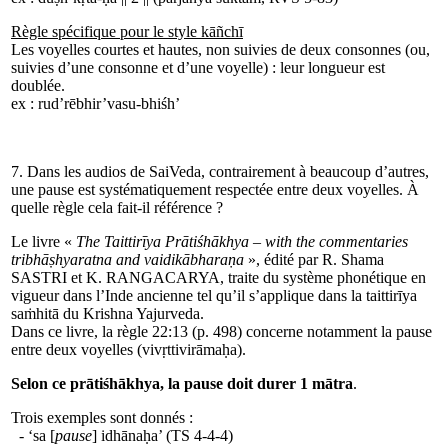
Règle spécifique pour le style kāñchī
Les voyelles courtes et hautes, non suivies de deux consonnes (ou,
suivies d’une consonne et d’une voyelle) : leur longueur est
doublée.
ex :
rud
’
rē
bhir
’
va
su-
bhiśh
’
7. Dans les audios de SaiVeda, contrairement à beaucoup d’autres,
une pause est systématiquement respectée entre deux voyelles. À
quelle règle cela fait-il référence ?
Le livre «
The Taittirīya Prātiśhākhya – with the commentaries
tribhāṣhyaratna and vaidikābharaṇa
», édité par R. Shama
SASTRI et K. RANGACARYA, traite du système phonétique en
vigueur dans l’Inde ancienne tel qu’il s’applique dans la taittirīya
saṁhitā du Krishna Yajurveda.
Dans ce livre, la règle 22:13 (p. 498) concerne notamment la pause
entre deux voyelles (vivṛttivirāmaḥa).
Selon ce prātiśhākhya, la pause doit durer 1 mātra
.
Trois exemples sont donnés :
- ‘sa [
pause
] idhānaḥa’ (TS 4-4-4)