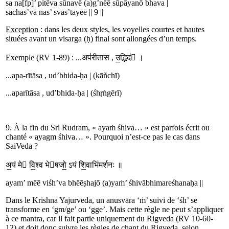
sa
na[fp]
’
pi
tē
va
sū
navē
(a)
g
’
nē
ē
sūpā
ya
nō
bha
va
|
sa
chas
’
vā nas
’
svas
’
tayē
ē
||
9
||
Exception
: dans les deux styles, les voyelles courtes et hautes
situées avant un visarga (ḥ) final sont allongées d’un temps.
Exemple (RV 1-89) : ...
अप॑रीतास
,
उ॒द्भि
द॑
 ।
...
a
pa-
rītāsa ,
ud
’
bhi
da-
ḥa
|
(kāñchī)
...
a
pa
rītāsa ,
ud
’
bhi
da-
ḥa
|
(śhṛṅgērī)
9. À la fin du Sri Rudram, « ayaṁ śhiva… » est parfois écrit ou
chanté « ayagm śhiva… ». Pourquoi n’est-ce pas le cas dans
SaiVeda ?
अ॒यं मे वि॒श्व भेषजो॒
ऽयं
शि॒वाभि॑मर्शनः ॥
a
yam
’
mē
ē
viśh
’
va bhē
ē
ṣha
jō
(a)
yaṁ
’
śhi
vā
bhi
mar
e
śhanaḥa
||
Dans le Krishna Yajurveda, un anusvāra ‘ṁ’ suivi de ‘śh’ se
transforme en ‘gm/g
e
’ ou ‘gg
e
’. Mais cette règle ne peut s’appliquer
à ce mantra, car il fait partie uniquement du Rigveda (RV 10-60-
12) et doit donc suivre les règles de chant du Rigveda, selon