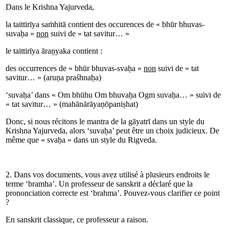
Dans le Krishna Yajurveda,
la taittirīya saṁhitā contient des occurences de « bhūr bhuvas-
suvaḥa »
non
suivi de « tat savitur… »
le taittirīya āraṇyaka contient :
des occurrences de « bhūr bhuvas-svaḥa »
non
suivi de » tat
savitur… » (aruṇa praśhnaḥa)
‘suvaḥa’ dans « Om bhūhu Om bhuvaḥa Ogm suvaḥa… » suivi de
« tat savitur… » (mahānārāyaṇōpaniṣhat)
Donc, si nous récitons le mantra de la gāyatrī dans un style du
Krishna Yajurveda, alors ‘suvaḥa’ peut être un choix judicieux. De
même que « svaḥa » dans un style du Rigveda.
2. Dans vos documents, vous avez utilisé à plusieurs endroits le
terme ‘bramha’. Un professeur de sanskrit a déclaré que la
prononciation correcte est ‘brahma’. Pouvez-vous clarifier ce point
?
En sanskrit classique, ce professeur a raison.