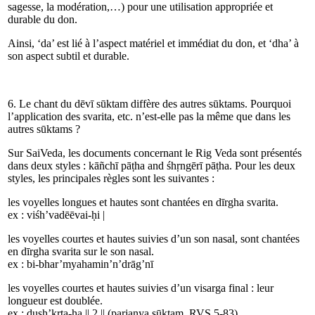
sagesse, la modération,…) pour une utilisation appropriée et
durable du don.
Ainsi, ‘da’ est lié à l’aspect matériel et immédiat du don, et ‘dha’ à
son aspect subtil et durable.
6. Le chant du dēvī sūktam diffère des autres sūktams. Pourquoi
l’application des svarita, etc. n’est-elle pas la même que dans les
autres sūktams ?
Sur SaiVeda, les documents concernant le Rig Veda sont présentés
dans deux styles : kāñchī pāṭha and śhṛngērī pāṭha. Pour les deux
styles, les principales règles sont les suivantes :
les voyelles longues et hautes sont chantées en dīrgha svarita.
ex :
viśh
’
vad
ē
ē
vai-ḥi
|
les voyelles courtes et hautes suivies d’un son nasal, sont chantées
en dīrgha svarita sur le son nasal.
ex :
bi-
bhar
’
mya
hami
n
’
n
’
drāg
’
nī
les voyelles courtes et hautes suivies d’un visarga final : leur
longueur est doublée.
ex :
duṣh
’
kṛ
ta-
ḥa
||
2
||
(parjanya sūktam, RVS 5-83)