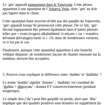
Le ‘gm’ apparaît
uniquement dans le Yajurveda
. Cette phrase
appartient à une upaniṣhat de l’
Atharva Veda
, donc ‘gm’ ne doit
pas figurer dans le chant.
Cette upaniṣhat étant souvent récitée par des paṇḍits du Yajurveda,
‘gm’ apparaît lorsqu’ils prononcent cette phrase. De ce fait, ‘gm’
devrait logiquement être présent également dans d’autres phrases
telles que « tvaṁ (tvagm) sākṣhādātmā 'si nityam » ou « tvamēva
kēvalaṁ (kēvalagm) hartā 'si ». Or, dans de nombreuses versions,
ce n’est pas le cas.
Finalement, puisque cette upaniṣhat appartient à une branche
védique disparue, de nombreuses façons de chanter reposant sur la
tradition, doivent être acceptées.
5. Pouvez-vous expliquer la différence entre ‘dadātu’ et ‘dadhātu’ ?
Le terme ‘dadātu’ signifie ‘donner’ ; ‘dadhātu’ est constitué de
‘
da
dātu +
dhā
rayatu’ : donner ET conserver/entretenir (pendant
longtemps).
Le simple don (‘da’) peut être gaspillé ou perdu, alors que ‘dha’
implique que des qualités positives sont données en supplément (la