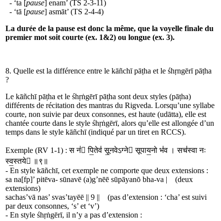
- ‘ta [
pause
] enam’ (TS 2-3-11)
- ‘tā [
pause
] asmāt’ (TS 2-4-4)
La durée de la pause est donc la même, que la voyelle finale du
premier mot soit courte (ex. 1&2) ou longue (ex. 3).
8. Quelle est la différence entre le kāñchī pāṭha et le śhṛngērī pāṭha
?
Le kāñchī pāṭha et le śhṛṅgērī pāṭha sont deux styles (pāṭha)
différents de récitation des mantras du Rigveda. Lorsqu’une syllabe
courte, non suivie par deux consonnes, est haute (udātta), elle est
chantée courte dans le style śhṛṅgērī, alors qu’elle est allongée d’un
temps dans le style kāñchī (indiqué par un tiret en RCCS).
Exemple (RV 1-1) :
स न॑ पि॒ते
व॑
सू॒नवेऽग्ने सूपाय॒नो
भ॑
व । स
च॑
स्वा नः
स्व॒स्तये ॥९॥
- En style kāñchī, cet exemple ne comporte que deux extensions :
sa
na[fp]
’
pi
tē
va-
sū
navē
(a)
g
’
nē
ē
sūpā
ya
nō
bha-
va
|
(deux
extensions)
sa
chas
’
vā nas
’
svas
’
tayē
ē
||
9
||
(pas d’extension : ‘cha’ est suivi
par deux consonnes, ‘s’ et ‘v’)
- En style śhṛṅgērī, il n’y a pas d’extension :