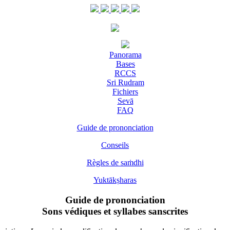
Panorama
Bases
RCCS
Sri Rudram
Fichiers
Sevā
FAQ
Guide de prononciation
Conseils
Règles de saṁdhi
Yuktākṣharas
Guide de prononciation
Sons védiques et syllabes sanscrites