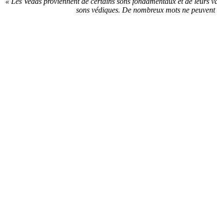
« Les Vedas proviennent de certains sons fondamentaux et de leurs var
sons védiques. De nombreux mots ne peuvent êtr