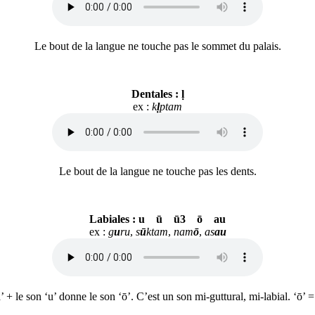
Le bout de la langue ne touche pas le sommet du palais.
Dentales : ḷ
ex :
k
ḷ
ptam
Le bout de la langue ne touche pas les dents.
Labiales : u ū ū3 ō au
ex :
g
u
ru
,
s
ū
ktam
,
nam
ō
,
as
au
’ + le son ‘u’ donne le son ‘ō’. C’est un son mi-guttural, mi-labial. ‘ō’ = 