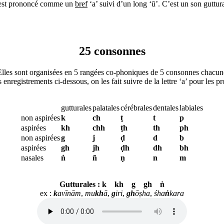
 est prononcé comme un
bref
‘a’ suivi d’un long ‘ū’. C’est un son guttura
25 consonnes
Elles sont organisées en 5 rangées co-phoniques de 5 consonnes chacun
 enregistrements ci-dessous, on les fait suivre de la lettre ‘a’ pour les p
guttu­rales
pala­tales
céré­brales
den­tales
la­biales
non aspirées
k
ch
ṭ
t
p
aspirées
kh
chh
ṭh
th
ph
non aspirées
g
j
ḍ
d
b
aspirées
gh
jh
ḍh
dh
bh
nasales
ṅ
ñ
ṇ
n
m
Gutturales : k kh g gh ṅ
ex :
k
avīnām
,
mu
kh
ā
,
g
iri
,
gh
ōṣha
,
śha
ṅ
kara