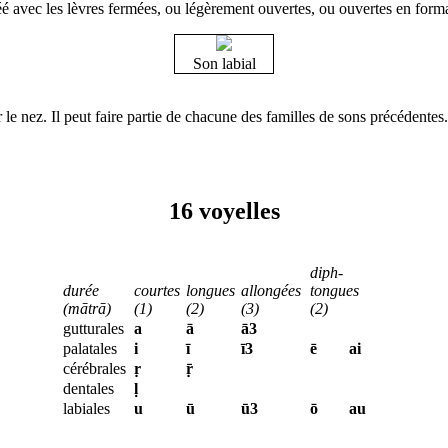
éé avec les lèvres fermées, ou légèrement ouvertes, ou ouvertes en forman
Son labial
 le nez. Il peut faire partie de chacune des familles de sons précédentes.
16 voyelles
diph­
durée
courtes
lon­gues
allon­gées
tongues
(mātrā)
(1)
(2)
(3)
(2)
gutturales
a
ā
ā3
palatales
i
ī
ī3
ē
ai
cérébrales
ṛ
ṝ
dentales
ḷ
labiales
u
ū
ū3
ō
au