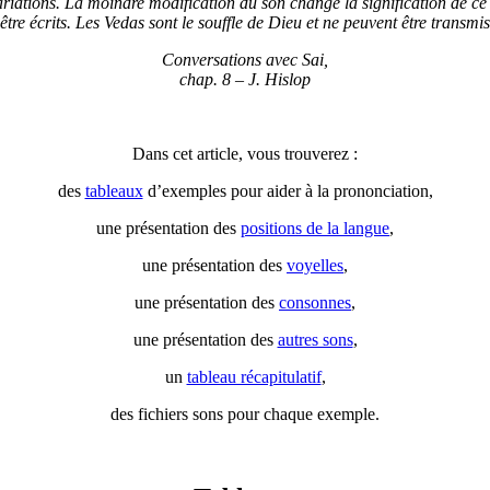
iations. La moindre modification du son change la signification de ce q
e écrits. Les Vedas sont le souffle de Dieu et ne peuvent être transmi
Conversations avec Sai,
chap. 8 – J. Hislop
Dans cet article, vous trouverez :
des
tableaux
d’exemples pour aider à la prononciation,
une présentation des
positions de la langue
,
une présentation des
voyelles
,
une présentation des
consonnes
,
une présentation des
autres sons
,
un
tableau récapitulatif
,
des fichiers sons pour chaque exemple.