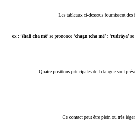
Les tableaux ci-dessous fournissent des 
ex : ‘
śhañ cha mē
’ se prononce ‘
chagn tcha mé
’ ; ‘
rudrāya
’ s
– Quatre positions principales de la langue sont prés
Ce contact peut être plein ou très lége