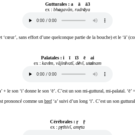
Gutturales : a ā ā3
ex :
bh
a
gavān
,
rudr
ā
ya
’ et ‘cœur’, sans effort d’une quelconque partie de la bouche) et le ‘ā’
Palatales : i ī ī3 ē ai
ex :
kav
i
m
,
vājin
ī
vatī
,
d
ē
vī
,
ut
ai
nam
’ + le son ‘i’ donne le son ‘ē’. C’est un son mi-guttural, mi-palatal. ‘ē’ = 
 est prononcé comme un
bref
‘a’ suivi d’un long ‘ī’. C’est un son guttural
Cérébrales : ṛ ṝ
ex :
p
ṛ
thivī
,
am
ṛ
ta