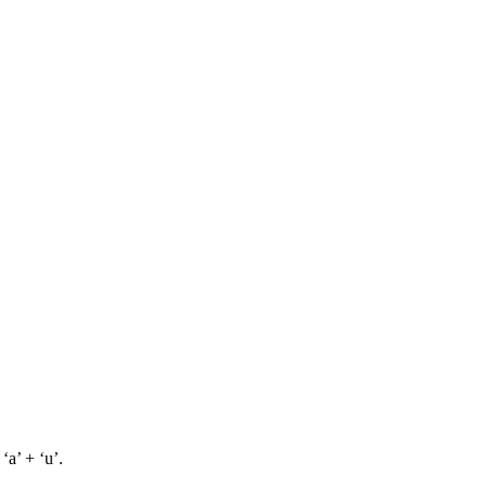
‘a’ + ‘u’.