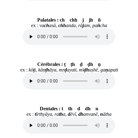
Palatales : ch chh j jh ñ
ex :
va
ch
asā
,
chh
anda
,
rā
j
am
,
pa
ñ
cha
Cérébrales : ṭ ṭh ḍ ḍh ṇ
ex :
kō
ṭ
i
,
kāṇ
ṭh
āya
,
mṛ
ḍ
ayati
,
mī
ḍh
uṣhē
,
ga
ṇ
apati
Dentales : t th d dh n
ex :
t
īrthyāya
,
ra
th
a
,
d
ēvī
,
dh
anvanē
,
n
ātha